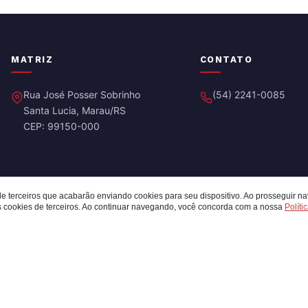
MATRIZ
CONTATO
Rua José Posser Sobrinho
(54) 2241-0085
Santa Lucia, Marau/RS
CEP: 99150-000
de terceiros que acabarão enviando cookies para seu dispositivo. Ao prosseguir na
 cookies de terceiros. Ao continuar navegando, você concorda com a nossa
Políti