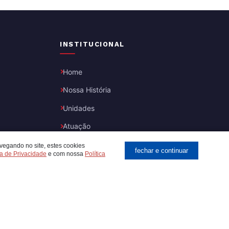
INSTITUCIONAL
Home
Nossa História
Unidades
Atuação
Trabalhe Conosco
vegando no site, estes cookies
fechar e continuar
ca de Privacidade
e com nossa
Política
Política de Privacidade
©
2026 RTC Logística. Todos os direitos reservados.