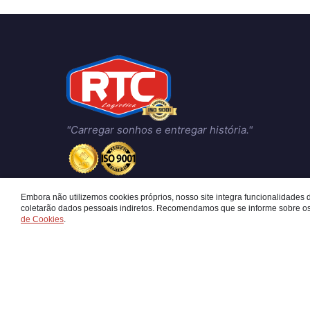
"Carregar sonhos e entregar história."
Embora não utilizemos cookies próprios, nosso site integra funcionalidades 
coletarão dados pessoais indiretos. Recomendamos que se informe sobre os
de Cookies
.
RTC LOGÍSTICA E TRANSPORTES LTDA
CNPJ: 09.247.387/0001-50